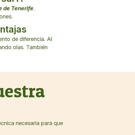
e de Tenerife
.
ones.
entajas
nto de diferencia. Al
cando olas. También
estra
écnica necesaria para que