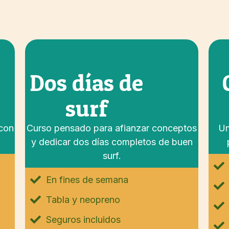
Dos días de
surf
 con
Curso pensado para afianzar conceptos
Un
y dedicar dos días completos de buen
surf.
En fines de semana
Tabla y neopreno
Seguros incluidos